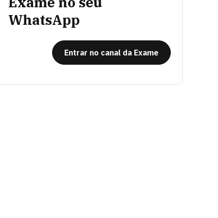
Exame no seu
WhatsApp
Entrar no canal da Exame