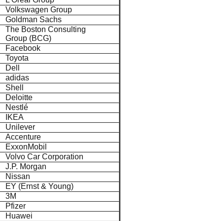
Volkswagen Group
Goldman Sachs
The Boston Consulting
Group (BCG)
Facebook
Toyota
Dell
adidas
Shell
Deloitte
Nestlé
IKEA
Unilever
Accenture
ExxonMobil
Volvo Car Corporation
J.P. Morgan
Nissan
EY (Ernst & Young)
3M
Pfizer
Huawei