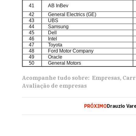
41
AB InBev
42
General Electrics (GE)
43
UBS
44
Samsung
45
Dell
46
Intel
47
Toyota
48
Ford Motor Company
49
Oracle
50
General Motors
Acompanhe tudo sobre:
Empresas
Carr
Avaliação de empresas
PRÓXIMO
Drauzio Vare