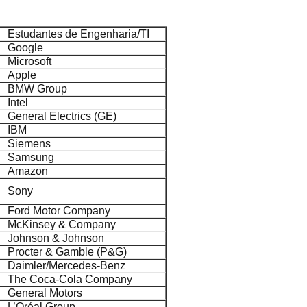
Estudantes de Engenharia/TI
Google
Microsoft
Apple
BMW Group
Intel
General Electrics (GE)
IBM
Siemens
Samsung
Amazon
Sony
Ford Motor Company
McKinsey & Company
Johnson & Johnson
Procter & Gamble (P&G)
Daimler/Mercedes-Benz
The Coca-Cola Company
General Motors
L’Oréal Group