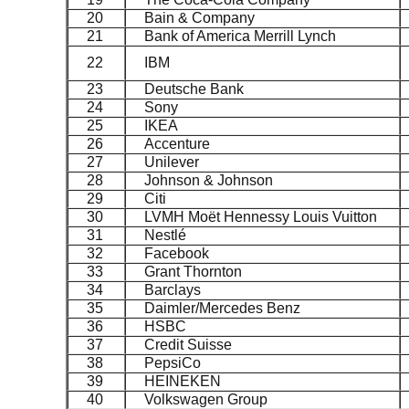
20
Bain & Company
21
Bank of America Merrill Lynch
22
IBM
23
Deutsche Bank
24
Sony
25
IKEA
26
Accenture
27
Unilever
28
Johnson & Johnson
29
Citi
30
LVMH Moët Hennessy Louis Vuitton
31
Nestlé
32
Facebook
33
Grant Thornton
34
Barclays
35
Daimler/Mercedes Benz
36
HSBC
37
Credit Suisse
38
PepsiCo
39
HEINEKEN
40
Volkswagen Group