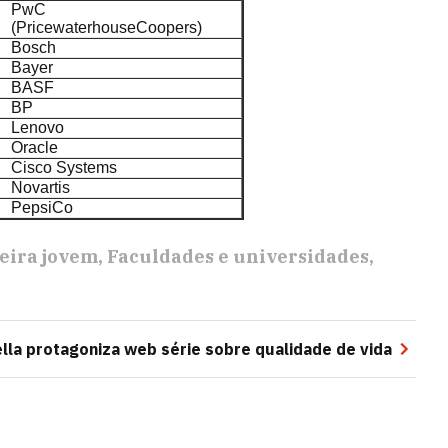
PwC
(PricewaterhouseCoopers)
Bosch
Bayer
BASF
BP
Lenovo
Oracle
Cisco Systems
Novartis
PepsiCo
eira jovem
Faculdades e universidades
lla protagoniza web série sobre qualidade de vida