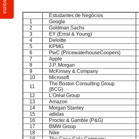
Pesquisa
Estudantes de Negócios
1
Google
2
Goldman Sachs
3
EY (Ernst & Young)
4
Deloitte
5
KPMG
6
PwC (PricewaterhouseCoopers)
7
Apple
8
J.P. Morgan
9
McKinsey & Company
10
Microsoft
The Boston Consulting Group
11
(BCG)
12
L’Oréal Group
13
Amazon
14
Morgan Stanley
15
adidas
16
Procter & Gamble (P&G)
17
BMW Group
18
Nike
19
The Coca-Cola Company