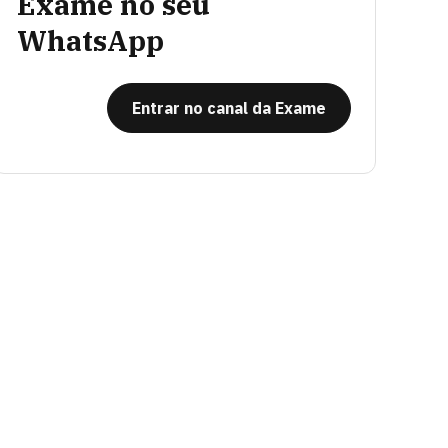
Exame no seu
WhatsApp
Entrar no canal da Exame