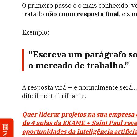
O primeiro passo é o mais conhecido: 
tratá-lo
não como resposta final
, e s
Exemplo:
“Escreva um parágrafo s
o mercado de trabalho.”
A resposta virá — e normalmente será… 
dificilmente brilhante.
Quer liderar projetos na sua empresa
de 4 aulas da EXAME + Saint Paul revel
oportunidades da inteligência artifici