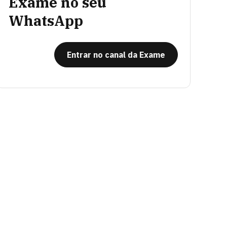
Exame no seu
WhatsApp
Entrar no canal da Exame