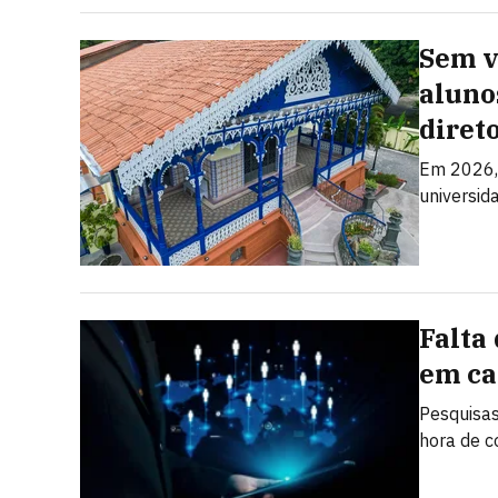
Sem v
aluno
diret
Em 2026,
universid
Falta
em ca
Pesquisas
hora de c