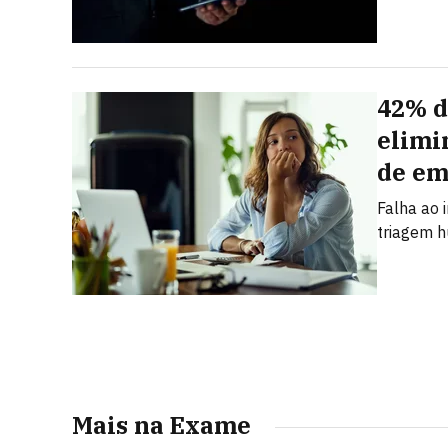
42% d
elimi
de em
Falha ao 
triagem h
Mais na Exame