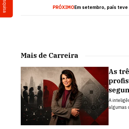
Pesquisa
PRÓXIMO
Em setembro, país teve 
Mais de Carreira
As tr
profi
segun
A intelig
algumas 