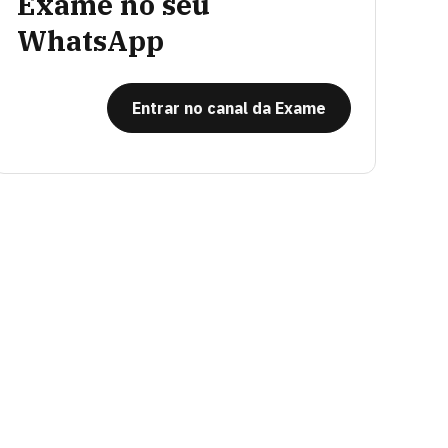
Exame no seu
WhatsApp
Entrar no canal da Exame