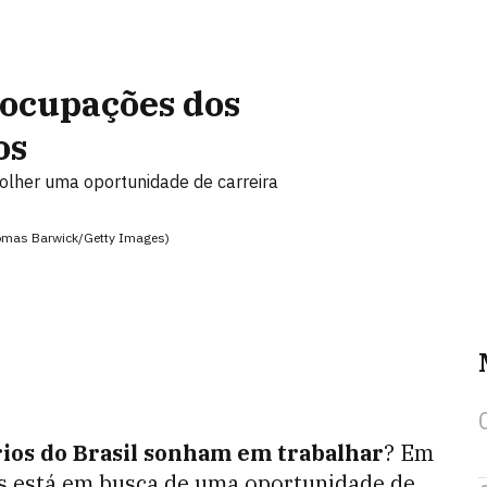
eocupações dos
os
olher uma oportunidade de carreira
homas Barwick/Getty Images)
ios do Brasil
sonham em trabalhar
? Em
es está em busca de uma oportunidade de