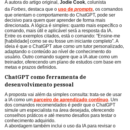
A autora do artigo original,
Jodie Cook
, colunista
da
Forbes
, destaca que o
uso de
prompts
, os comandos
que orientam o comportamento do ChatGPT, pode ser
decisivo para quem quer aprender de forma mais
direcionada. A lógica é simples: quanto mais específico o
comando, mais útil e aplicável será a resposta da IA.
Entre os exemplos citados, está o comando: “Ensine-me
[habilidade] como se eu fosse um iniciante completo”. A
ideia é que o ChatGPT atue como um tutor personalizado,
adaptando o conteúdo ao nível de conhecimento do
usuário. Outro comando sugere que a IA atue como um
treinador, oferecendo um plano de estudos com base em
metas e prazos definidos.
ChatGPT como ferramenta de
desenvolvimento pessoal
A proposta vai além da simples consulta: trata-se de usar
a IA como um
parceiro de aprendizado contínuo
. Um
dos comandos recomendados é pedir que o ChatGPT
simule um especialista na área desejada, oferecendo
conselhos práticos e até mesmo desafios para testar o
conhecimento adquirido.
A abordagem também inclui o uso da IA para revisar o