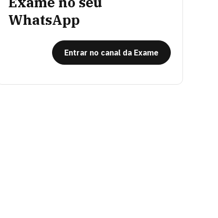
Exame no seu
WhatsApp
Entrar no canal da Exame