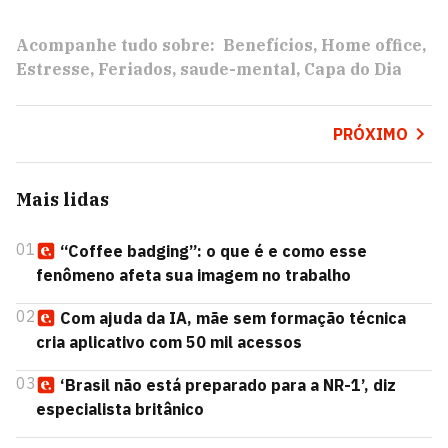
Acompanhe tudo sobre:
Benefícios
Home office
Estresse
Feriados
saude-mental
Capa do Dia
PRÓXIMO
Mais lidas
01
“Coffee badging”: o que é e como esse
fenômeno afeta sua imagem no trabalho
02
Com ajuda da IA, mãe sem formação técnica
cria aplicativo com 50 mil acessos
03
‘Brasil não está preparado para a NR-1’, diz
especialista britânico