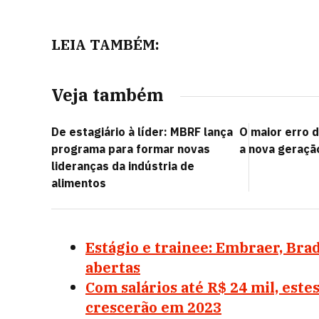
LEIA TAMBÉM:
Veja também
De estagiário à líder: MBRF lança
O maior erro 
programa para formar novas
a nova geraçã
lideranças da indústria de
alimentos
Estágio e trainee: Embraer, Bra
abertas
Com salários até R$ 24 mil, este
crescerão em 2023