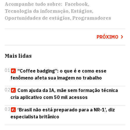
Acompanhe tudo sobre:
Facebook
Tecnologia da informação
Estágios
Oportunidades de estágios
Programadores
PRÓXIMO
Mais lidas
01
“Coffee badging”: o que é e como esse
fenômeno afeta sua imagem no trabalho
02
Com ajuda da IA, mãe sem formação técnica
cria aplicativo com 50 mil acessos
03
‘Brasil não está preparado para a NR-1’, diz
especialista britânico