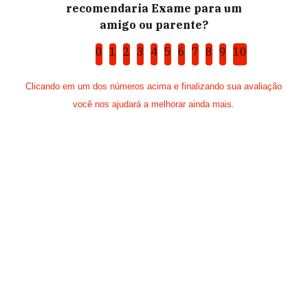
recomendaria Exame para um
amigo ou parente?
0
1
2
3
4
5
6
7
8
9
10
Clicando em um dos números acima e finalizando sua avaliação
você nos ajudará a melhorar ainda mais.