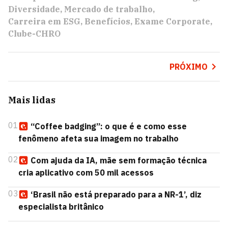
Diversidade
Mercado de trabalho
Carreira em ESG
Benefícios
Exame Corporate
Clube-CHRO
PRÓXIMO
Mais lidas
01
“Coffee badging”: o que é e como esse
fenômeno afeta sua imagem no trabalho
02
Com ajuda da IA, mãe sem formação técnica
cria aplicativo com 50 mil acessos
03
‘Brasil não está preparado para a NR-1’, diz
especialista britânico