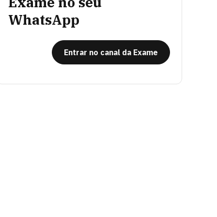
Exame no seu
WhatsApp
Entrar no canal da Exame