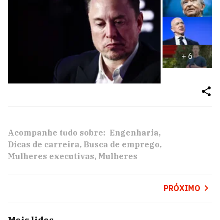
+
6
Acompanhe tudo sobre:
Engenharia
Dicas de carreira
Busca de emprego
Mulheres executivas
Mulheres
PRÓXIMO