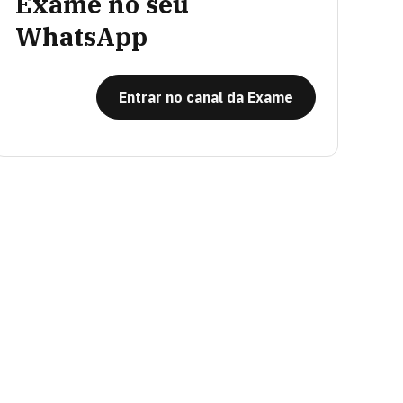
Exame no seu
WhatsApp
Entrar no canal da Exame