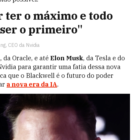
 ter o máximo e todo
ser o primeiro"
ng, CEO da Nvidia
 da Oracle, e até
Elon Musk
, da Tesla e do
vidia para garantir uma fatia dessa nova
fica que o Blackwell é o futuro do poder
tar
a nova era da IA
.