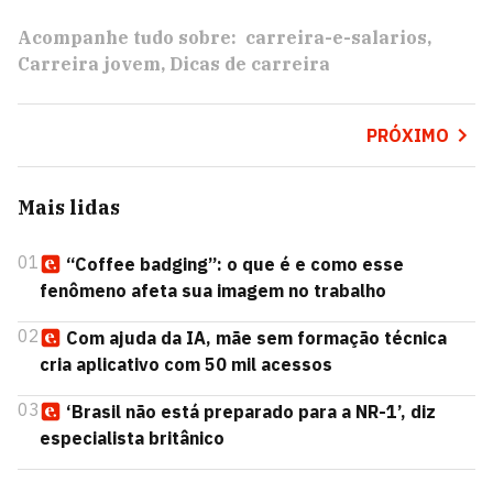
Acompanhe tudo sobre:
carreira-e-salarios
Carreira jovem
Dicas de carreira
PRÓXIMO
Mais lidas
01
“Coffee badging”: o que é e como esse
fenômeno afeta sua imagem no trabalho
02
Com ajuda da IA, mãe sem formação técnica
cria aplicativo com 50 mil acessos
03
‘Brasil não está preparado para a NR-1’, diz
especialista britânico