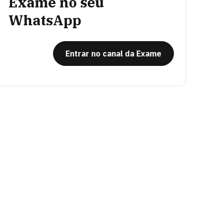
Exame no seu
WhatsApp
Entrar no canal da Exame