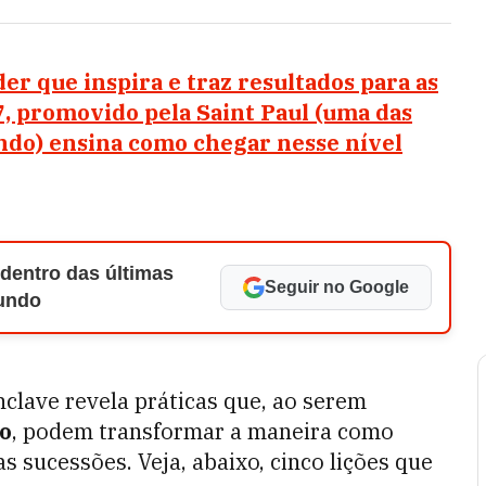
er que inspira e traz resultados para as
, promovido pela Saint Paul (uma das
ndo) ensina como chegar nesse nível
 dentro das últimas
Seguir no Google
Mundo
nclave revela práticas que, ao serem
vo
, podem transformar a maneira como
s sucessões. Veja, abaixo, cinco lições que