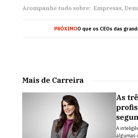
Acompanhe tudo sobre:
Empresas
Demi
PRÓXIMO
O que os CEOs das grand
Mais de Carreira
As tr
profi
segun
A intelig
algumas 