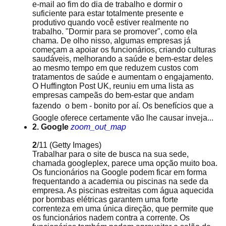
e-mail ao fim do dia de trabalho e dormir o
suficiente para estar totalmente presente e
produtivo quando você estiver realmente no
trabalho. "Dormir para se promover", como ela
chama. De olho nisso, algumas empresas já
começam a apoiar os funcionários, criando culturas
saudáveis, melhorando a saúde e bem-estar deles
ao mesmo tempo em que reduzem custos com
tratamentos de saúde e aumentam o engajamento.
O Huffington Post UK, reuniu em uma lista as
empresas campeãs do bem-estar que andam
fazendo  o bem - bonito por aí. Os benefícios que a
Google oferece certamente vão lhe causar inveja...
2. Google
zoom_out_map
2
/11
(Getty Images)
Trabalhar para o site de busca na sua sede,
chamada googleplex, parece uma opção muito boa.
Os funcionários na Google podem ficar em forma
frequentando a academia ou piscinas na sede da
empresa. As piscinas estreitas com água aquecida
por bombas elétricas garantem uma forte
correnteza em uma única direção, que permite que
os funcionários nadem contra a corrente. Os