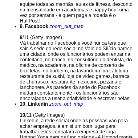
equipe todas as manhãs, aulas de fitness, desconto
na mensalidade em academias e happy hour uma
vez por semana - e quem paga a rodada é o
HuffPost!
9. Facebook
zoom_out_map
9
/11
(Getty Images)
Vá trabalhar no Facebook e você nunca terá que
sair. A sede da rede social no Vale do Silício parece
uma cidade, onde os funcionários podem entrar na
confeitaria, no banco, no consultório do dentista, do
médico, na academia, na oficina de conserto de
bicicletas, no barbeiro, na lavanderia, na cafeteria,
restaurante de sushi, loja de vídeo games, barraca
de churrasco, restaurante mexicano, pizzaria e
lanchonete. As paredes da sede do Facebook
mudam constantemente - os funcionários são
encorajados a usar a criatividade e escrever nelas!
10. Linkedin
zoom_out_map
10
/11
(Getty Images)
Linkedin, a rede social onde as pessoas vão para
achar empregos, é em si um bom lugar para
trabalhar. Eles contratam a empresa de ioga
Hotpod Yoga para os funcionários - A Hotpod monta