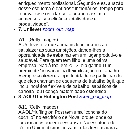
enriquecimento profissional. Segundo eles, a razão
desse esquema é dar aos funcionários "tempo para
renovar-se e reciclar-se, ajudando assim a
aumentar a sua eficácia, criatividade e
produtividade".
7. Unilever
zoom_out_map
7
/11
(Getty Images)
A Unilever diz que apoia os funcionários ao
satisfazer as suas ambições, dando-lhes a
oportunidade de trabalhar em um lugar produtivo e
saudável. Para quem tem filho, é uma ótima
empresa. Não à toa, em 2012, ela ganhou um
prêmio de "inovação na flexibilização do trabalho".
A empresa oferece a oportunidade de participar do
que eles chamam de esquema de trabalho ágil, que
inclui horários flexíveis de trabalho, sabáticos de
carreira" ou licença-maternidade estendida.
8. AOL/The Huffington Post
zoom_out_map
8
/11
(Getty Images)
A AOL/Huffington Post tem uma "concha do
cochilo" no escritório de Nova Iorque, onde os
funcionários podem descansar. No escritório do
Reino Unido, disponibilizam frutas frescas para a