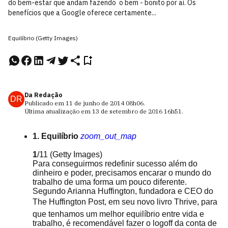
do bem-estar que andam fazendo  o bem - bonito por aí. Os
benefícios que a Google oferece certamente...
Equilíbrio (Getty Images)
Da Redação
DR
Publicado em
11 de junho de 2014
08h06
.
Última atualização em
13 de setembro de 2016
16h51
.
1. Equilíbrio
zoom_out_map
1
/11
(Getty Images)
Para conseguirmos redefinir sucesso além do
dinheiro e poder, precisamos encarar o mundo do
trabalho de uma forma um pouco diferente.
Segundo Arianna Huffington, fundadora e CEO do
The Huffington Post, em seu novo livro Thrive, para
que tenhamos um melhor equilíbrio entre vida e
trabalho, é recomendável fazer o logoff da conta de