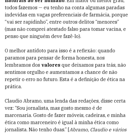
naturais ao ser humano
. Em maior ou menor grau,
todos fazemos
—
eu tenho na conta algumas paradas
indevidas em vagas preferenciais de farmácia, porque
“vai ser rapidinho”, entre outros delitos “menores”
(mas não comprei atestado falso para tomar vacina, e
penso que ninguém deve fazê-lo).
O melhor antídoto para isso é a reflexão: quando
paramos para pensar de forma honesta, nos
lembramos dos
valores
que deixamos para trás, não
sentimos orgulho e aumentamos a chance de não
repetir o erro no futuro. Esta é a definição de ética na
prática.
Claudio Abramo, uma lenda das redações, disse certa
vez: “Sou jornalista, mas gosto mesmo é de
marcenaria. Gosto de fazer móveis, cadeiras, e minha
ética como marceneiro é igual à minha ética como
jornalista. Não tenho duas.” [
Abramo, Claudio e vários