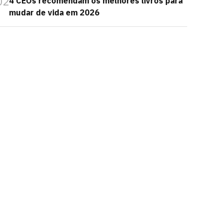
02
4 CEOs recomendam os melhores livros para
mudar de vida em 2026