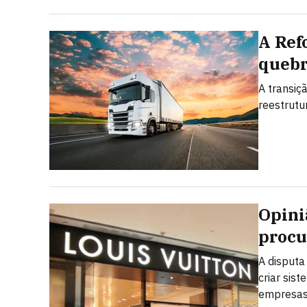
A Ref
quebr
A transiç
reestrutu
Opini
procu
A disput
criar sis
empresas 