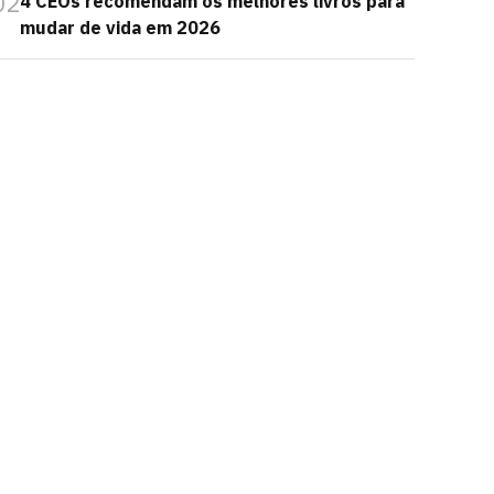
02
4 CEOs recomendam os melhores livros para
mudar de vida em 2026