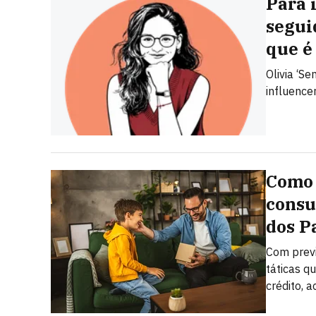
Para 
seguid
que é
Olivia ‘S
influenc
Como 
consu
dos P
Com previ
táticas q
crédito, a