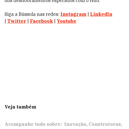
dos desdobramentos esperados com o Hub.
Siga a Bússola nas redes:
Instagram
|
LinkedIn
|
Twitter
|
Facebook
|
Youtube
Veja também
Acompanhe tudo sobre:
Inovação
Construtoras