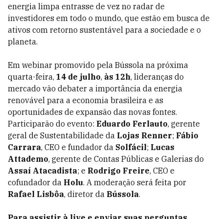
energia limpa entrasse de vez no radar de
investidores em todo o mundo, que estão em busca de
ativos com retorno sustentável para a sociedade e o
planeta.
Em webinar promovido pela Bússola na próxima
quarta-feira,
14 de julho
,
às 12h
, lideranças do
mercado vão debater a importância da energia
renovável para a economia brasileira e as
oportunidades de expansão das novas fontes.
Participarão do evento:
Eduardo Ferlauto
, gerente
geral de Sustentabilidade da
Lojas Renner
;
Fábio
Carrara
, CEO e fundador da
Solfácil
;
Lucas
Attademo
, gerente de Contas Públicas e Galerias do
Assaí Atacadista
; e
Rodrigo Freire
, CEO e
cofundador da
Holu
. A moderação será feita por
Rafael Lisbôa
, diretor da
Bússola
.
Para assistir à live e enviar suas perguntas,