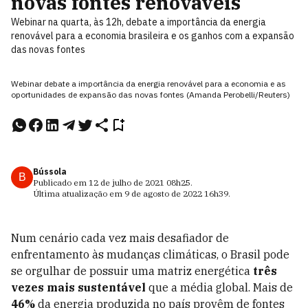
novas fontes renováveis
Webinar na quarta, às 12h, debate a importância da energia
renovável para a economia brasileira e os ganhos com a expansão
das novas fontes
Webinar debate a importância da energia renovável para a economia e as
oportunidades de expansão das novas fontes (Amanda Perobelli/Reuters)
Bússola
B
Publicado em
12 de julho de 2021
08h25
.
Última atualização em
9 de agosto de 2022
16h39
.
Num cenário cada vez mais desafiador de
enfrentamento às mudanças climáticas, o Brasil pode
se orgulhar de possuir uma matriz energética
três
vezes mais sustentável
que a média global. Mais de
46%
da energia produzida no país provêm de fontes