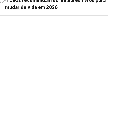
02
4 CEOs recomendam os melhores livros para
mudar de vida em 2026