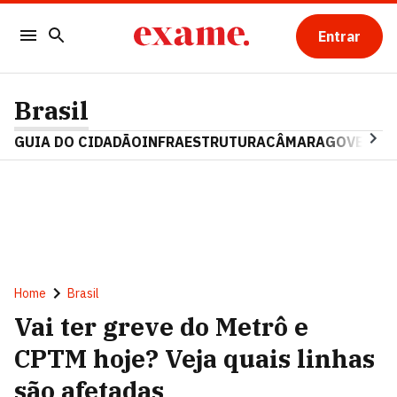
Entrar
Brasil
GUIA DO CIDADÃO
INFRAESTRUTURA
CÂMARA
GOVERNO 
Home
Brasil
Vai ter greve do Metrô e
CPTM hoje? Veja quais linhas
são afetadas