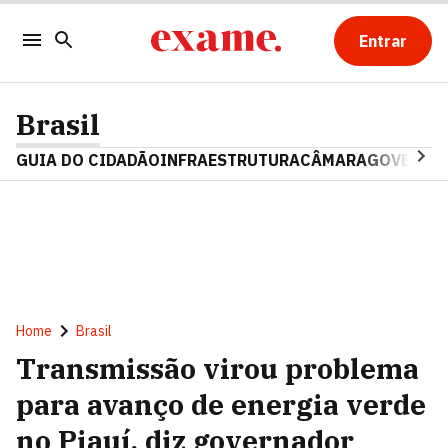
Entrar
Brasil
GUIA DO CIDADÃO
INFRAESTRUTURA
CÂMARA
GOVERNO 
Home
Brasil
Transmissão virou problema
para avanço de energia verde
no Piauí, diz governador