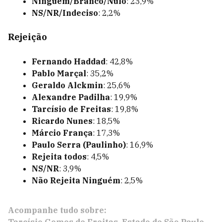
Ninguém/Branco/Nulo
: 23,9%
NS/NR/Indeciso
: 2,2%
Rejeição
Fernando Haddad
: 42,8%
Pablo Marçal
: 35,2%
Geraldo Alckmin
: 25,6%
Alexandre Padilha
: 19,9%
Tarcísio de Freitas
: 19,8%
Ricardo Nunes
: 18,5%
Márcio França
: 17,3%
Paulo Serra (Paulinho)
: 16,9%
Rejeita todos
: 4,5%
NS/NR
: 3,9%
Não Rejeita Ninguém
: 2,5%
Acompanhe tudo sobre: