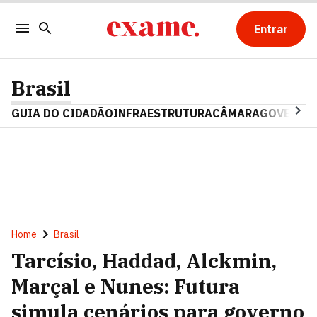
Entrar
Brasil
GUIA DO CIDADÃO
INFRAESTRUTURA
CÂMARA
GOVERNO 
Home
Brasil
Tarcísio, Haddad, Alckmin,
Marçal e Nunes: Futura
simula cenários para governo