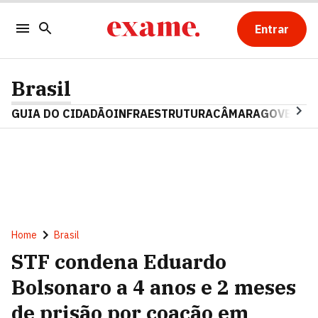
Entrar
Brasil
GUIA DO CIDADÃO
INFRAESTRUTURA
CÂMARA
GOVERNO 
Home
Brasil
STF condena Eduardo
Bolsonaro a 4 anos e 2 meses
de prisão por coação em