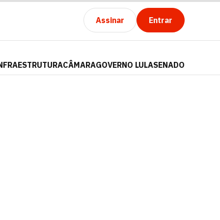
Assinar
Entrar
NFRAESTRUTURA
CÂMARA
GOVERNO LULA
SENADO