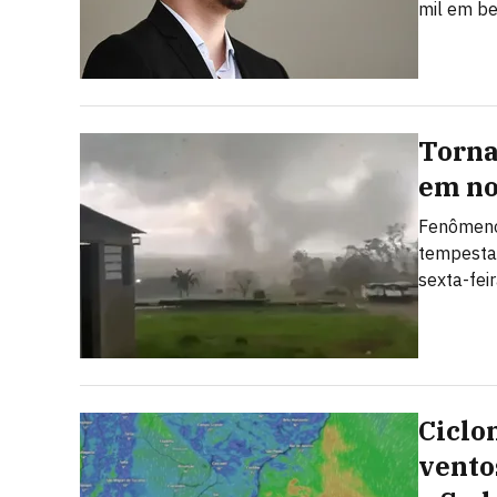
mil em be
Torna
em no
Fenômeno
tempesta
sexta-fei
Ciclo
vento