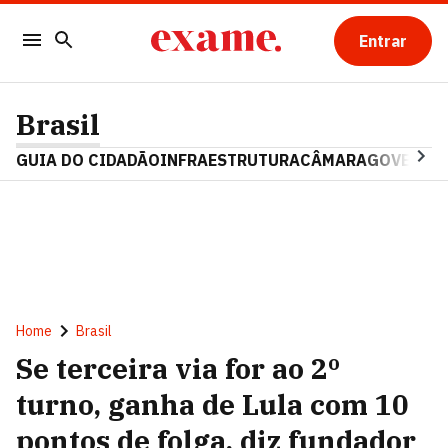
Entrar
Brasil
GUIA DO CIDADÃO
INFRAESTRUTURA
CÂMARA
GOVERNO 
Home
Brasil
Se terceira via for ao 2º
turno, ganha de Lula com 10
pontos de folga, diz fundador