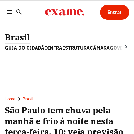
Entrar
Brasil
GUIA DO CIDADÃO
INFRAESTRUTURA
CÂMARA
GOVERNO 
Home
Brasil
São Paulo tem chuva pela
manhã e frio à noite nesta
terça-feira, 10; veja previsão