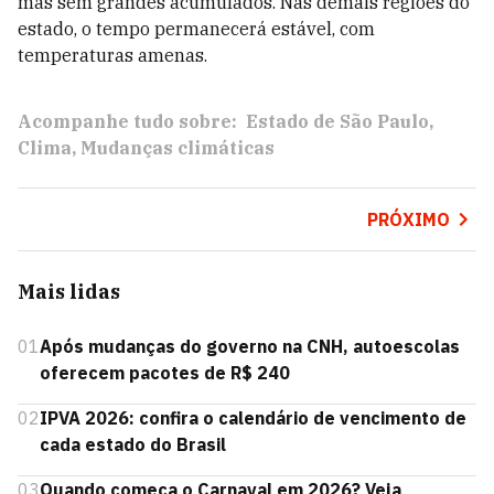
mas sem grandes acumulados. Nas demais regiões do
estado, o tempo permanecerá estável, com
temperaturas amenas.
Acompanhe tudo sobre:
Estado de São Paulo
Clima
Mudanças climáticas
PRÓXIMO
Mais lidas
01
Após mudanças do governo na CNH, autoescolas
oferecem pacotes de R$ 240
02
IPVA 2026: confira o calendário de vencimento de
cada estado do Brasil
03
Quando começa o Carnaval em 2026? Veja