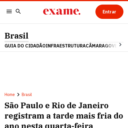
Entrar
Brasil
GUIA DO CIDADÃO
INFRAESTRUTURA
CÂMARA
GOVERNO 
Home
Brasil
São Paulo e Rio de Janeiro
registram a tarde mais fria do
ano nesta quarta-feira