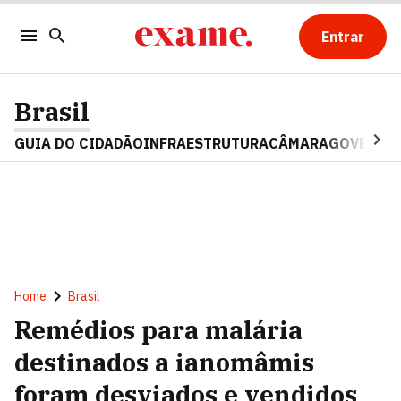
Entrar
Brasil
GUIA DO CIDADÃO
INFRAESTRUTURA
CÂMARA
GOVERNO 
Home
Brasil
Remédios para malária
destinados a ianomâmis
foram desviados e vendidos