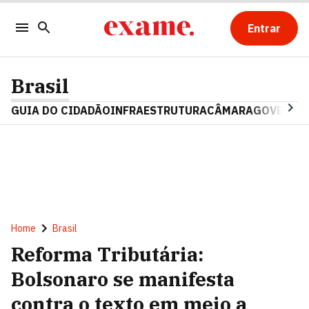
Entrar
Brasil
GUIA DO CIDADÃO
INFRAESTRUTURA
CÂMARA
GOVERNO 
Home
Brasil
Reforma Tributária:
Bolsonaro se manifesta
contra o texto em meio a