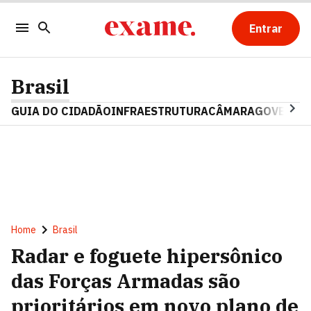
Entrar
Brasil
GUIA DO CIDADÃO
INFRAESTRUTURA
CÂMARA
GOVERNO 
Home
Brasil
Radar e foguete hipersônico
das Forças Armadas são
prioritários em novo plano de