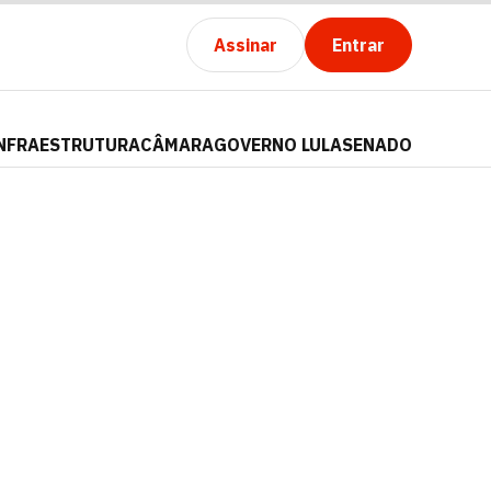
Assinar
Entrar
NFRAESTRUTURA
CÂMARA
GOVERNO LULA
SENADO