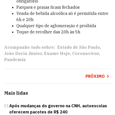
obrigatório
Parques e praias ficam fechados
Venda de bebida alcoólica só é permitida entre
6h e 20h
Qualquer tipo de aglomeração é proibida
Toque de recolher das 20h às 5h
Acompanhe tudo sobre:
Estado de São Paulo
João Doria Júnior
Exame Hoje
Coronavírus
Pandemia
PRÓXIMO
Mais lidas
01
Após mudanças do governo na CNH, autoescolas
oferecem pacotes de R$ 240