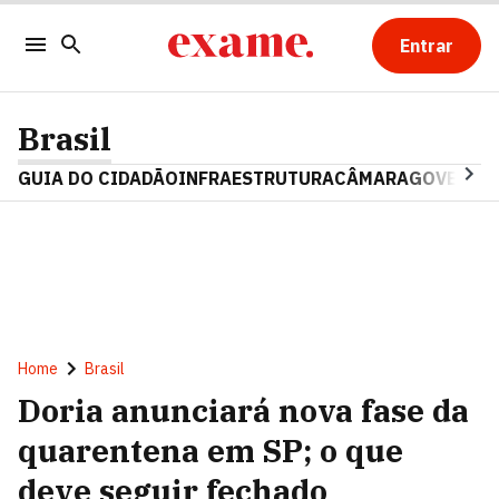
Entrar
Brasil
GUIA DO CIDADÃO
INFRAESTRUTURA
CÂMARA
GOVERNO 
Home
Brasil
Doria anunciará nova fase da
quarentena em SP; o que
deve seguir fechado