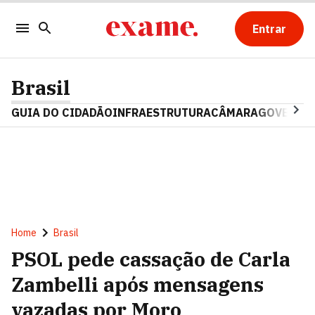
Entrar
Brasil
GUIA DO CIDADÃO
INFRAESTRUTURA
CÂMARA
GOVERNO 
Home
Brasil
PSOL pede cassação de Carla
Zambelli após mensagens
vazadas por Moro