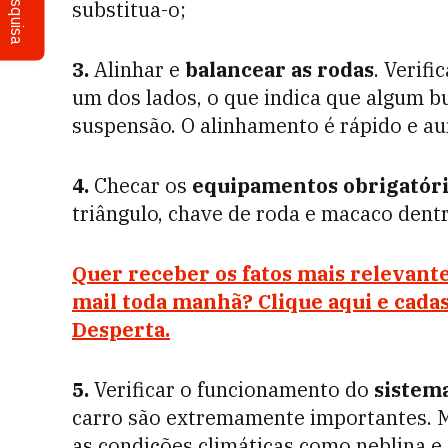
Pesquisa
substitua-o;
3.
Alinhar e
balancear as rodas
. Verif
um dos lados, o que indica que algum b
suspensão. O alinhamento é rápido e au
4.
Checar os
equipamentos obrigatór
triângulo, chave de roda e macaco dent
Quer receber os fatos mais relevante
mail toda manhã? Clique aqui e cada
Desperta.
5.
Verificar o funcionamento do
sistem
carro são extremamente importantes. M
as condições climáticas como neblina e