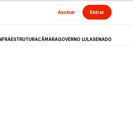
Assinar
Entrar
NFRAESTRUTURA
CÂMARA
GOVERNO LULA
SENADO