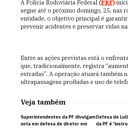
A Polícia Rodoviária Federal
(PRF)
inic
segue até o próximo domingo, 25, nas r
entidade, o objetivo principal é garanti
prevenir acidentes e preservar vidas na
Entre as ações previstas está o enfren
que, tradicionalmente, registra “aument
estradas”. A operação atuará também na
ultrapassagens proibidas e uso de telef
Veja também
Superintendentes da PF divulgam
Defesa de Luli
nota em defesa de diretor em
da PF é 'instr