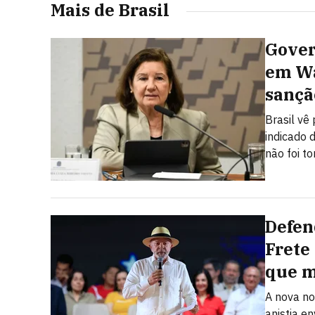
Mais de Brasil
Gover
em Wa
sançã
Brasil vê
indicado 
não foi t
Defen
Frete
que 
A nova no
anistia e