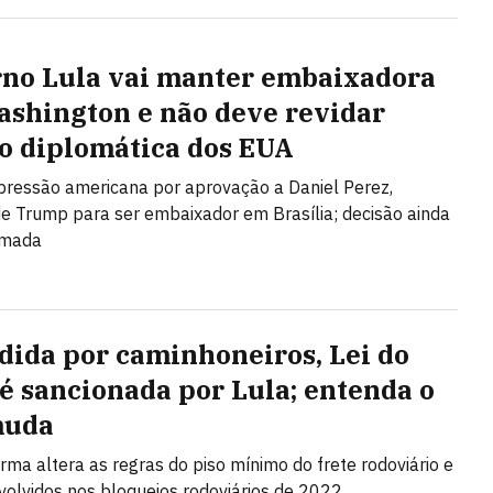
no Lula vai manter embaixadora
shington e não deve revidar
o diplomática dos EUA
 pressão americana por aprovação a Daniel Perez,
de Trump para ser embaixador em Brasília; decisão ainda
omada
dida por caminhoneiros, Lei do
 é sancionada por Lula; entenda o
muda
rma altera as regras do piso mínimo do frete rodoviário e
nvolvidos nos bloqueios rodoviários de 2022