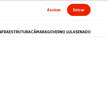
Assinar
Entrar
NFRAESTRUTURA
CÂMARA
GOVERNO LULA
SENADO