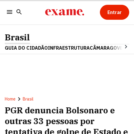
Entrar
Brasil
GUIA DO CIDADÃO
INFRAESTRUTURA
CÂMARA
GOVERNO 
Home
Brasil
PGR denuncia Bolsonaro e
outras 33 pessoas por
tentativa de golpe de Estado e