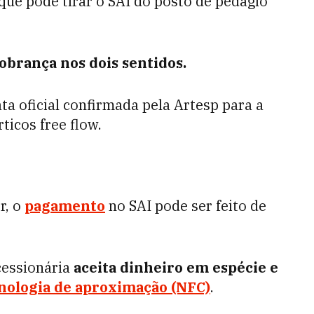
que pode tirar o SAI do posto de pedágio
obrança nos dois sentidos.
a oficial confirmada pela Artesp para a
ticos free flow.
r, o
pagamento
no SAI pode ser feito de
cessionária
aceita dinheiro em espécie e
nologia de aproximação (NFC)
.