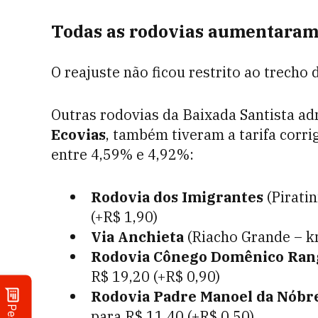
Todas as rodovias aumentaram
O reajuste não ficou restrito ao trecho 
Outras rodovias da Baixada Santista ad
Ecovias
, também tiveram a tarifa corr
entre 4,59% e 4,92%:
Rodovia dos Imigrantes
(Piratin
(+R$ 1,90)
Via Anchieta
(Riacho Grande – km
Rodovia Cônego Domênico Ran
R$ 19,20 (+R$ 0,90)
Rodovia Padre Manoel da Nóbr
para R$ 11,40 (+R$ 0,50)