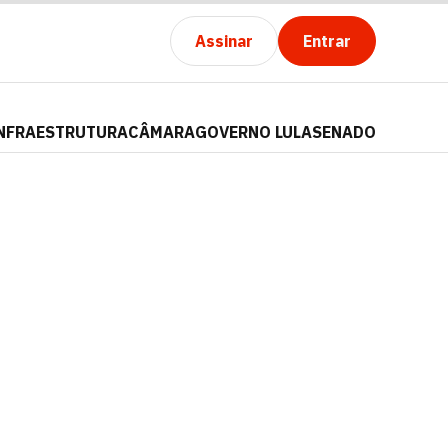
Assinar
Entrar
NFRAESTRUTURA
CÂMARA
GOVERNO LULA
SENADO