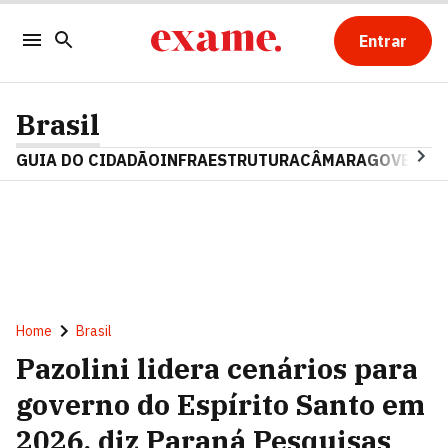
Entrar
Brasil
GUIA DO CIDADÃO
INFRAESTRUTURA
CÂMARA
GOVERNO 
Home
Brasil
Pazolini lidera cenários para
governo do Espírito Santo em
2026, diz Paraná Pesquisas