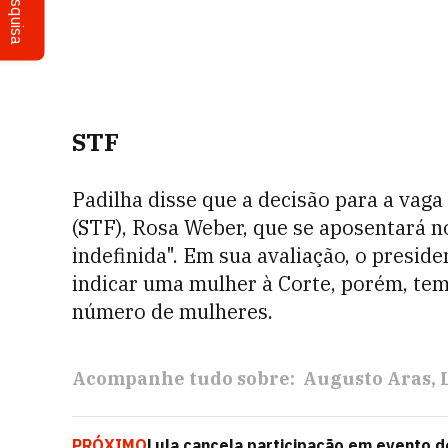
Pesquisa
STF
Padilha disse que a decisão para a vag
(STF), Rosa Weber, que se aposentará n
indefinida". Em sua avaliação, o presid
indicar uma mulher à Corte, porém, te
número de mulheres.
Acompanhe tudo sobre:
Augusto Aras
PRÓXIMO
Lula cancela participação em evento d