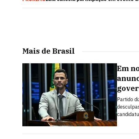
marcada para dia 29
Mais de Brasil
Em no
anunc
gover
Partido d
desculpas
candidatu