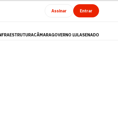
Assinar
Entrar
NFRAESTRUTURA
CÂMARA
GOVERNO LULA
SENADO