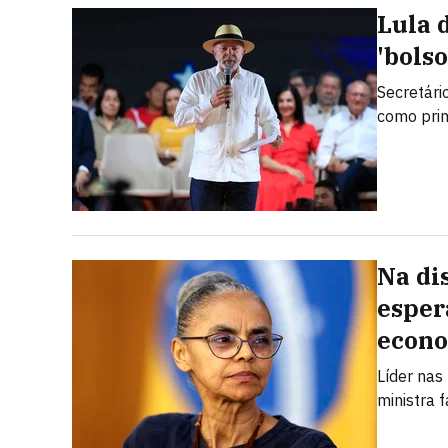
Lula 
'bolso
Secretári
como prin
Na di
esper
econ
Líder nas
ministra 