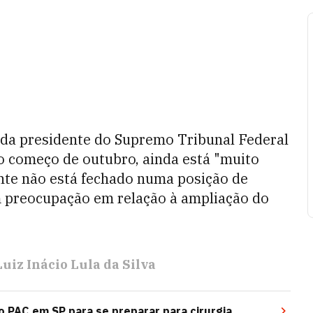
a da presidente do Supremo Tribunal Federal
o começo de outubro, ainda está "muito
ente não está fechado numa posição de
m preocupação em relação à ampliação do
Luiz Inácio Lula da Silva
o PAC em SP para se preparar para cirurgia,