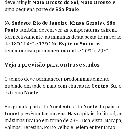
deve atingir
Mato Grosso do Sul
,
Mato Grosso
, e
uma pequena parte de
São Paulo
.
No
Sudeste
,
Rio de Janeiro
,
Minas Gerais
e
São
Paulo
também devem ver as temperaturas caírem.
Respectivamente, as mínimas desta sexta-feira serão
de 18°C, 14°C e 12°C. No
Espírito Santo
, as
temperaturas permanecerão entre 20°C e 29°C.
Veja a previsão para outros estados
O tempo deve permanecer predominantemente
nublado em todo o país, com chuvas no
Centro-Sul
e
extremo
Norte
.
Em grande parte do
Nordeste
e do
Norte
do país, o
Inmet
prevêmuitas nuvens. Nas capitais do litoral, as
máximas ficarão em torno de 28ºC. Boa Vista, Macapá,
Palmas, Teresina, Porto Velho e Belém enfrentarão