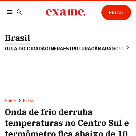
Entrar
Brasil
GUIA DO CIDADÃO
INFRAESTRUTURA
CÂMARA
GOVERNO 
Home
Brasil
Onda de frio derruba
temperaturas no Centro Sul e
termômetro fica abaixo de 10