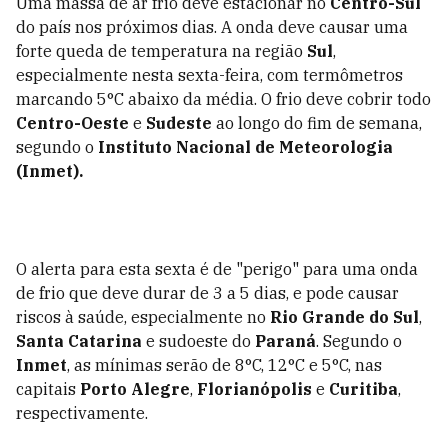
Uma massa de ar frio deve estacionar no
Centro-Sul
do país nos próximos dias. A onda deve causar uma
forte queda de temperatura na região
Sul
,
especialmente nesta sexta-feira, com termômetros
marcando 5°C abaixo da média. O frio deve cobrir todo
Centro-Oeste
e
Sudeste
ao longo do fim de semana,
segundo o
Instituto Nacional de Meteorologia
(Inmet).
O alerta para esta sexta é de "perigo" para uma onda
de frio que deve durar de 3 a 5 dias, e pode causar
riscos à saúde, especialmente no
Rio Grande do Sul
,
Santa Catarina
e sudoeste do
Paraná
. Segundo o
Inmet
, as mínimas serão de 8°C, 12°C e 5°C, nas
capitais
Porto Alegre
,
Florianópolis
e
Curitiba
,
respectivamente.