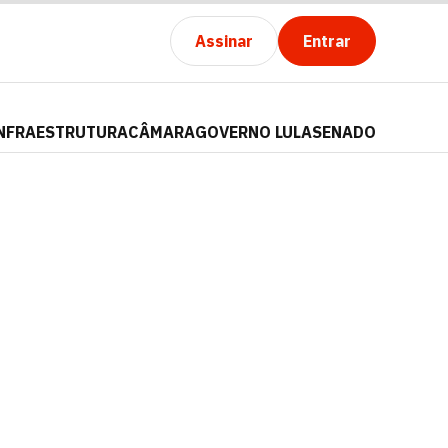
Assinar
Entrar
NFRAESTRUTURA
CÂMARA
GOVERNO LULA
SENADO