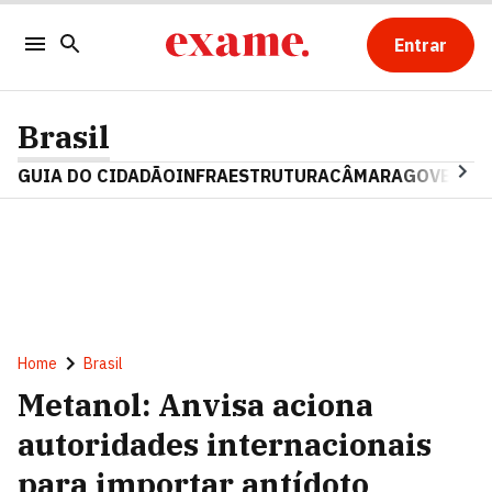
Entrar
Brasil
GUIA DO CIDADÃO
INFRAESTRUTURA
CÂMARA
GOVERNO 
Home
Brasil
Metanol: Anvisa aciona
autoridades internacionais
para importar antídoto