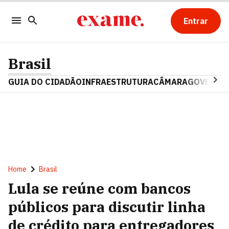
Entrar
Brasil
GUIA DO CIDADÃO
INFRAESTRUTURA
CÂMARA
GOVERNO 
Home
Brasil
Lula se reúne com bancos
públicos para discutir linha
de crédito para entregadores